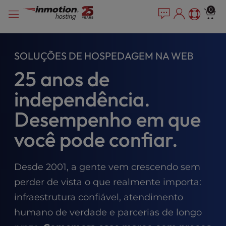
P
Pular
e
0
l
a
para
e
d
o
e
a
conteúdo
r
s
SOLUÇÕES DE HOSPEDAGEM NA WEB
s
e
25 anos de
n
o
independência.
t
e
Desempenho em que
:
T
você pode confiar.
h
i
s
Desde 2001, a gente vem crescendo sem
w
perder de vista o que realmente importa:
e
b
infraestrutura confiável, atendimento
s
humano de verdade e parcerias de longo
i