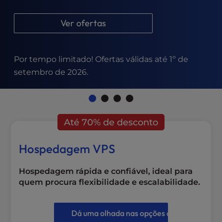
l
i
Ver ofertas
t
y
s
Por tempo limitado! Ofertas válidas até 1º de
y
setembro de 2026.
s
t
e
m
.
Até 70% de desconto
Hospedagem VPS
Hospedagem rápida e confiável, ideal para
quem procura flexibilidade e escalabilidade.
Dá uma olhada nas opções de VPS