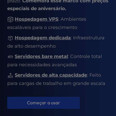
prazo.
Comemora esse marco com preços
t
e
especiais de aniversário.
i
n
Hospedagem VPS
: Ambientes
c
escaláveis para o crescimento
l
u
Hospedagem dedicada
: Infraestrutura
d
de alto desempenho
e
s
Servidores bare metal
: Controle total
a
n
para necessidades avançadas
a
c
Servidores de alta capacidade
: Feito
c
para cargas de trabalho em grande escala
e
s
s
Começar a usar
i
b
i